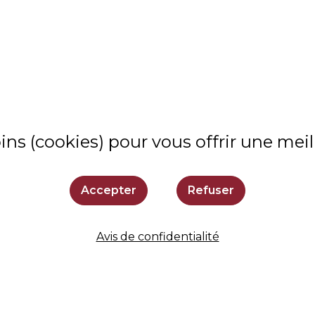
À PROPOS
NOS VALEURS
VIE ÉTUDIANTE
ins (cookies) pour vous offrir une mei
COMMUNAUTÉ
ADMISSIONS
Accepter
Refuser
SOUTENIR LOYOLA
Avis de confidentialité
SE TENIR AU COURANT