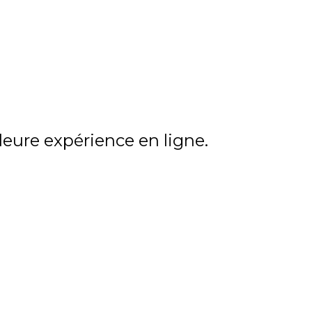
COBA
ALUMNI
ACTUALITÉS
lleure expérience en ligne.
MAGASIN
BOUTIQUE