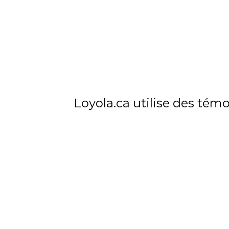
École secondaire Loyola
7272 rue Sherbrooke O.
Montréal Québec
Canada H4B 1R2
Loyola.ca utilise des témo
T
514 486-1101
F
514 486-7266
DEMANDE D'ADMISSION