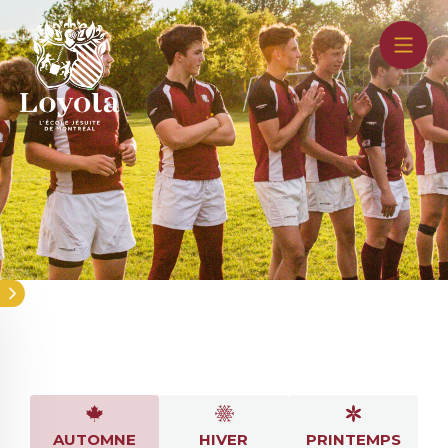
Aller
au
contenu
principal
Les sports
AUTOMNE
HIVER
PRINTEMPS