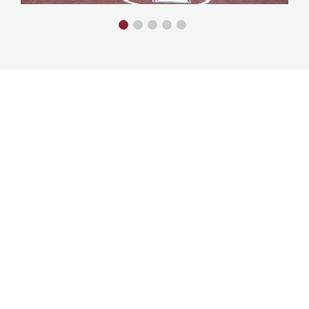
Reconnaître les efforts, l’excellence et le
travail d’équipe
Chaque année, au printemps, Loyola organise un
banquet annuel des sports, où l’on convie les
familles et les amis de nos élèves sportifs de tous
les sports et de tous les niveaux pour reconnaître