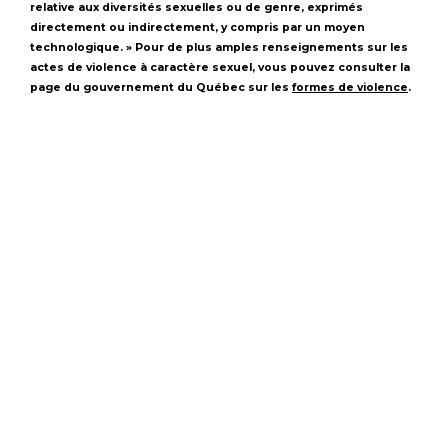
relative aux diversités sexuelles ou de genre, exprimés
directement ou indirectement, y compris par un moyen
technologique. » Pour de plus amples renseignements sur les
actes de violence à caractère sexuel, vous pouvez consulter la
page du gouvernement du Québec sur les
formes de violence
.
École secondaire Loyola
7272 rue Sherbrooke O.
Montréal Québec
Canada H4B 1R2
T
514 486-1101
F
514 486-7266