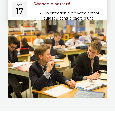
Séance d'activité
OCT
17
Un entretien avec votre enfant
aura lieu dans le cadre d'une
séance d'activité. Après le 28
septembre, nous
communiquerons avec vous afin
de choisir une plage horaire pour
cette journée.
Plusieurs plages horaires seront
offertes le matin et l’après-midi
afin d’éviter les conflits avec
d’autres activités parascolaires.
Votre enfant participera à une
entrevue, prendra part à une
activité ludique et réalisera une
évaluation académique en
anglais (rédaction,
compréhension de lecture et
grammaire).