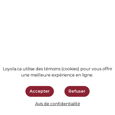
VIE ÉTUDIANTE
ACTUALITÉS
COMMUNAUTÉ
MAGASIN
ADMISSIONS
BOUTIQUE
SOUTENIR LOYOLA
SE TENIR AU COURANT
Loyola.ca utilise des témoins (cookies) pour vous offrir
une meilleure expérience en ligne.
Accepter
Refuser
Avis de confidentialité