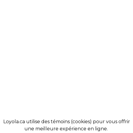
À PROPOS
COBA
NOS VALEURS
ALUMNI
VIE ÉTUDIANTE
ACTUALITÉS
COMMUNAUTÉ
MAGASIN
ADMISSIONS
BOUTIQUE
SOUTENIR LOYOLA
SE TENIR AU COURANT
Loyola.ca utilise des témoins (cookies) pour vous offrir
une meilleure expérience en ligne.