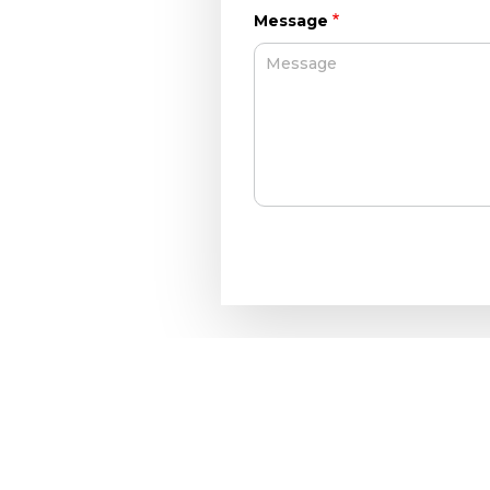
Message
École secondaire Loyola
7272 rue Sherbrooke O.
Montréal Québec