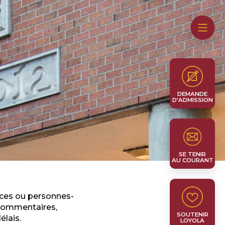
DEMANDE
D'ADMISSION
SE TENIR
AU COURANT
vices ou personnes-
 commentaires,
SOUTENIR
élais.
LOYOLA