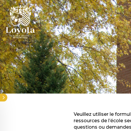
Aller
au
contenu
principal
Veuillez utiliser le for
ressources de l’école s
questions ou demandes, 