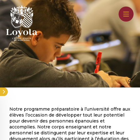
Aller
au
contenu
principal
Notre programme préparatoire à l’université offre aux
élèves l’occasion de développer tout leur potentiel
pour devenir des personnes épanouies et
accomplies. Notre corps enseignant et notre
personnel se distinguent par leur expertise et leur
dévouement alors qu’ils participent à l’éducation des