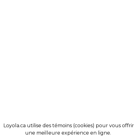
À PROPOS
COBA
NOS VALEURS
ALUMNI
VIE ÉTUDIANTE
ACTUALITÉS
COMMUNAUTÉ
MAGASIN
ADMISSIONS
BOUTIQUE
SOUTENIR LOYOLA
SE TENIR AU COURANT
Loyola.ca utilise des témoins (cookies) pour vous offrir
une meilleure expérience en ligne.