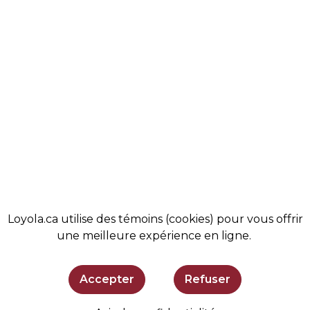
NOS VALEURS
ALUMNI
VIE ÉTUDIANTE
ACTUALITÉS
COMMUNAUTÉ
MAGASIN
ADMISSIONS
BOUTIQUE
SOUTENIR LOYOLA
SE TENIR AU COURANT
Loyola.ca utilise des témoins (cookies) pour vous offrir
une meilleure expérience en ligne.
Accepter
Refuser