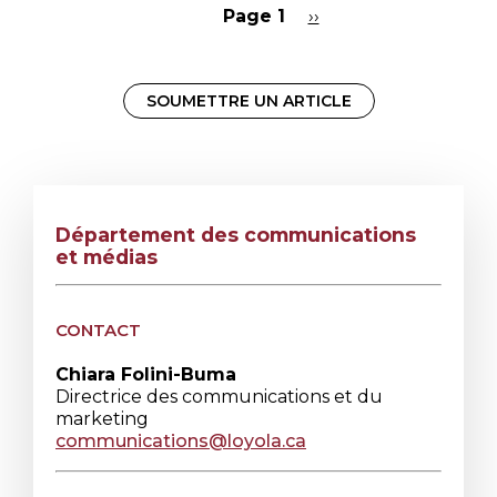
Page 1
Page
››
suivante
Pagination
SOUMETTRE UN ARTICLE
Département des communications
et médias
CONTACT
Chiara Folini-Buma
Directrice des communications et du
marketing
communications@loyola.ca