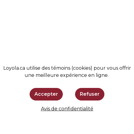
COMMUNAUTÉ
MAGASIN
ADMISSIONS
BOUTIQUE
SOUTENIR LOYOLA
SE TENIR AU COURANT
Loyola.ca utilise des témoins (cookies) pour vous offrir
une meilleure expérience en ligne.
Accepter
Refuser
Avis de confidentialité