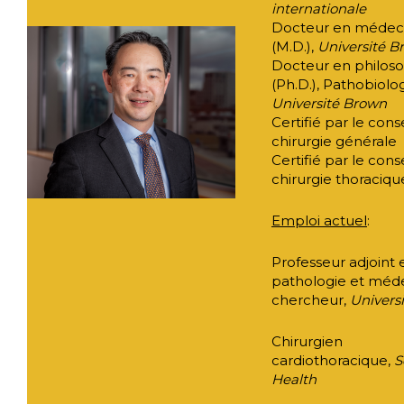
internationale
Docteur en médec
(M.D.),
Université B
Docteur en philos
(Ph.D.), Pathobiolo
Université Brown
Certifié par le cons
chirurgie générale
Certifié par le cons
chirurgie thoraciqu
Emploi actuel
:
Professeur adjoint 
pathologie et méd
chercheur,
Univers
Chirurgien
cardiothoracique,
S
Health