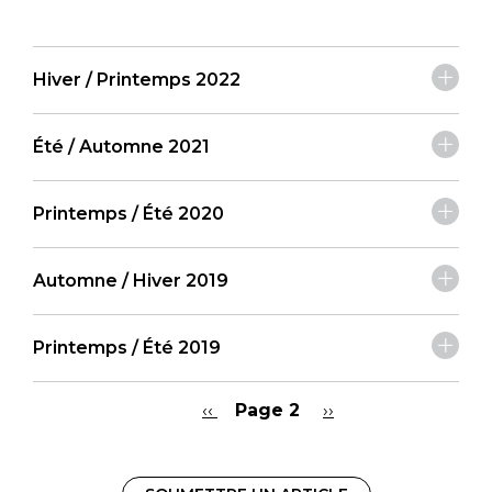
Hiver / Printemps 2022
Été / Automne 2021
Printemps / Été 2020
Automne / Hiver 2019
Printemps / Été 2019
Page
‹‹
Page 2
Page
››
précédente
suivante
Pagination