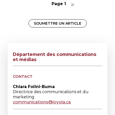
Page 1
Page
››
suivante
Pagination
SOUMETTRE UN ARTICLE
Département des communications
et médias
CONTACT
Chiara Folini-Buma
Directrice des communications et du
marketing
communications@loyola.ca