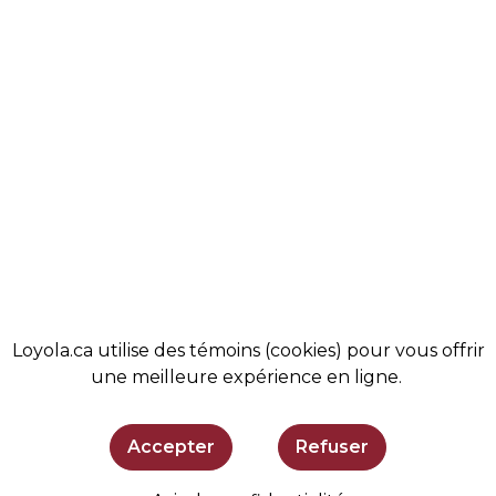
NOS VALEURS
ALUMNI
VIE ÉTUDIANTE
ACTUALITÉS
COMMUNAUTÉ
MAGASIN
ADMISSIONS
BOUTIQUE
SOUTENIR LOYOLA
SE TENIR AU COURANT
Loyola.ca utilise des témoins (cookies) pour vous offrir
une meilleure expérience en ligne.
Accepter
Refuser