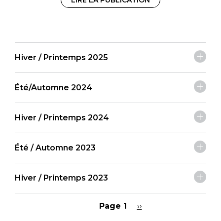
LIRE LA PUBLICATION
Hiver / Printemps 2025
Été/Automne 2024
Hiver / Printemps 2024
Été / Automne 2023
Hiver / Printemps 2023
Page 1
Page
››
suivante
Pagination