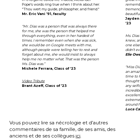
Pope's words ring true when I think about her:
remember
"Thou wert my guide, philosopher, and friend."
tremendo
Mr. Eric Vani '91, faculty
beautiful
Jayden 
’23
“Mr. Dias was a person that was always there
for me, she was the person that helped me
through everything, even in her hardest of
Ms. Dias
times. I remember even when she was sick,
knew, an
she would be on Google meets with me,
one else
although people were telling her to rest and
didn’t e
forget about me, she would insist to always
Elie Owe
help me no matter what. That was the person
Ms. Dias was.”
“Miss Di
Michele Ferrara, Class of ’23
an amazi
time to 
Video Tribute
thought 
Brant Azeff, Class of '23
any self
incredib
excellen
extreme
around h
Luca Cat
Vous pouvez lire sa nécrologie et d’autres
commentaires de sa famille, de ses amis, des
anciens et de ses collègues
ici
.