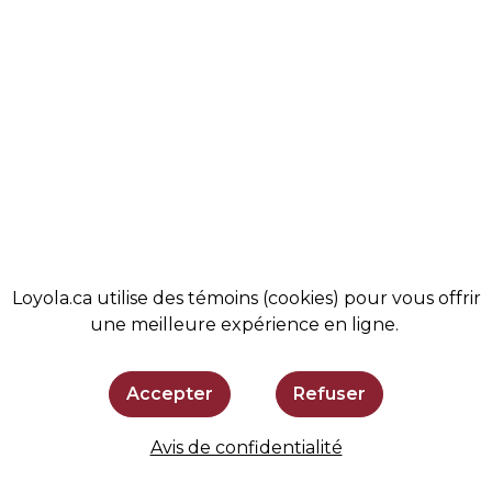
VIE ÉTUDIANTE
ACTUALITÉS
COMMUNAUTÉ
MAGASIN
ADMISSIONS
BOUTIQUE
SOUTENIR LOYOLA
SE TENIR AU COURANT
Loyola.ca utilise des témoins (cookies) pour vous offrir
une meilleure expérience en ligne.
Accepter
Refuser
Avis de confidentialité